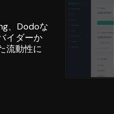
ing、Dodoな
バイダーか
た流動性に