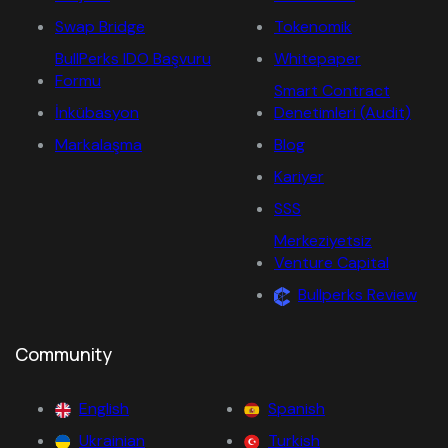
Swap Bridge
Tokenomik
BullPerks IDO Başvuru
Whitepaper
Formu
Smart Contract
İnkübasyon
Denetimleri (Audit)
Markalaşma
Blog
Kariyer
SSS
Merkeziyetsiz
Venture Capital
Bullperks Review
Community
English
Spanish
Ukrainian
Turkish