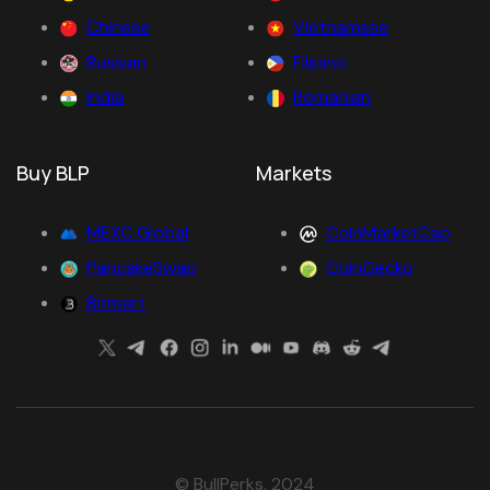
Chinese
Vietnamese
Russian
Filipino
India
Romanian
Buy BLP
Markets
MEXC Global
CoinMarketCap
PancakeSwap
CoinGecko
Bitmart
© BullPerks. 2024