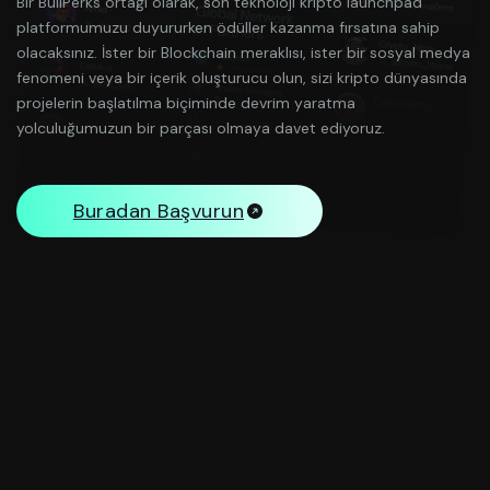
Bir BullPerks ortağı olarak, son teknoloji kripto launchpad
platformumuzu duyururken ödüller kazanma fırsatına sahip
olacaksınız. İster bir Blockchain meraklısı, ister bir sosyal medya
fenomeni veya bir içerik oluşturucu olun, sizi kripto dünyasında
projelerin başlatılma biçiminde devrim yaratma
yolculuğumuzun bir parçası olmaya davet ediyoruz.
Buradan Başvurun