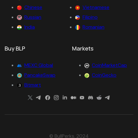
Chinese
Vietnamese
Russian
Filipino
India
Romanian
Buy BLP
Markets
MEXC Global
CoinMarketCap
PancakeSwap
CoinGecko
Bitmart
© BullPerks. 2024